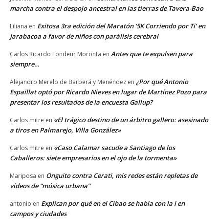
marcha contra el despojo ancestral en las tierras de Tavera-Bao
Exitosa 3ra edición del Maratón ‘5K Corriendo por Ti’ en
Liliana
en
Jarabacoa a favor de niños con parálisis cerebral
Antes que te expulsen para
Carlos Ricardo Fondeur Moronta
en
siempre…
¿Por qué Antonio
Alejandro Merelo de Barberá y Menéndez
en
Espaillat optó por Ricardo Nieves en lugar de Martínez Pozo para
presentar los resultados de la encuesta Gallup?
«El trágico destino de un árbitro gallero: asesinado
Carlos mitre
en
a tiros en Palmarejo, Villa González»
«Caso Calamar sacude a Santiago de los
Carlos mitre
en
Caballeros: siete empresarios en el ojo de la tormenta»
Onguito contra Cerati, mis redes están repletas de
Mariposa
en
vídeos de “música urbana”
Explican por qué en el Cibao se habla con la i en
antonio
en
campos y ciudades