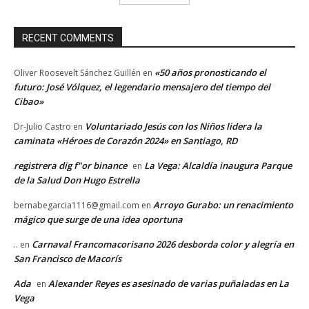
RECENT COMMENTS
«50 años pronosticando el
Oliver Roosevelt Sánchez Guillén
en
futuro: José Vólquez, el legendario mensajero del tiempo del
Cibao»
Voluntariado Jesús con los Niños lidera la
Dr-Julio Castro
en
caminata «Héroes de Corazón 2024» en Santiago, RD
registrera dig f"or binance
La Vega: Alcaldía inaugura Parque
en
de la Salud Don Hugo Estrella
Arroyo Gurabo: un renacimiento
bernabegarcia1116@gmail.com
en
mágico que surge de una idea oportuna
Carnaval Francomacorisano 2026 desborda color y alegría en
..
en
San Francisco de Macorís
Ada
Alexander Reyes es asesinado de varias puñaladas en La
en
Vega