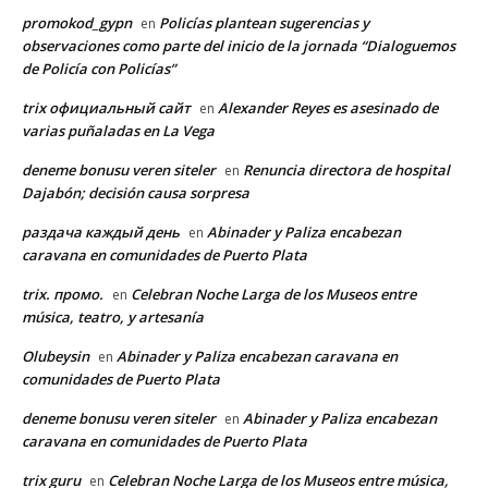
promokod_gypn
Policías plantean sugerencias y
en
observaciones como parte del inicio de la jornada “Dialoguemos
de Policía con Policías”
trix официальный сайт
Alexander Reyes es asesinado de
en
varias puñaladas en La Vega
deneme bonusu veren siteler
Renuncia directora de hospital
en
Dajabón; decisión causa sorpresa
раздача каждый день
Abinader y Paliza encabezan
en
caravana en comunidades de Puerto Plata
trix. промо.
Celebran Noche Larga de los Museos entre
en
música, teatro, y artesanía
Olubeysin
Abinader y Paliza encabezan caravana en
en
comunidades de Puerto Plata
deneme bonusu veren siteler
Abinader y Paliza encabezan
en
caravana en comunidades de Puerto Plata
trix guru
Celebran Noche Larga de los Museos entre música,
en