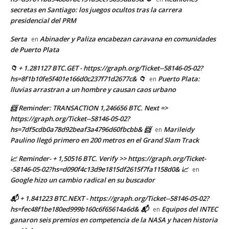
secretas en Santiago: los juegos ocultos tras la carrera
presidencial del PRM
Serta
Abinader y Paliza encabezan caravana en comunidades
en
de Puerto Plata
📁 + 1.281127 BTC.GET - https://graph.org/Ticket--58146-05-02?
hs=8f1b10fe5f401e166d0c237f71d2677c& 📁
Puerto Plata:
en
lluvias arrastran a un hombre y causan caos urbano
📨 Reminder: TRANSACTION 1,246656 BTC. Next =>
https://graph.org/Ticket--58146-05-02?
hs=7df5cdb0a78d92beaf3a4796d60fbcbb& 📨
Marileidy
en
Paulino llegó primero en 200 metros en el Grand Slam Track
📈 Reminder- + 1,50516 BTC. Verify >> https://graph.org/Ticket-
-58146-05-02?hs=d090f4c13d9e1815df2615f7fa1158d0& 📈
en
Google hizo un cambio radical en su buscador
📬 + 1.841223 BTC.NEXT - https://graph.org/Ticket--58146-05-02?
hs=fec48f1be180ed999b160c6f65614a6d& 📬
Equipos del INTEC
en
ganaron seis premios en competencia de la NASA y hacen historia