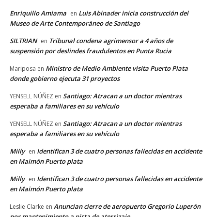
Enriquillo Amiama
Luis Abinader inicia construcción del
en
Museo de Arte Contemporáneo de Santiago
SILTRIAN
Tribunal condena agrimensor a 4 años de
en
suspensión por deslindes fraudulentos en Punta Rucia
Ministro de Medio Ambiente visita Puerto Plata
Mariposa
en
donde gobierno ejecuta 31 proyectos
Santiago: Atracan a un doctor mientras
YENSELL NÚÑEZ
en
esperaba a familiares en su vehículo
Santiago: Atracan a un doctor mientras
YENSELL NÚÑEZ
en
esperaba a familiares en su vehículo
Milly
Identifican 3 de cuatro personas fallecidas en accidente
en
en Maimón Puerto plata
Milly
Identifican 3 de cuatro personas fallecidas en accidente
en
en Maimón Puerto plata
Anuncian cierre de aeropuerto Gregorio Luperón
Leslie Clarke
en
por mantenimiento a pista de aterrizaje