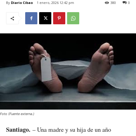
By
Diario Cibao
1 enero, 2026 12:42 pm
380
0
Foto (Fuente externa.)
Santiago.
– Una madre y su hija de un año