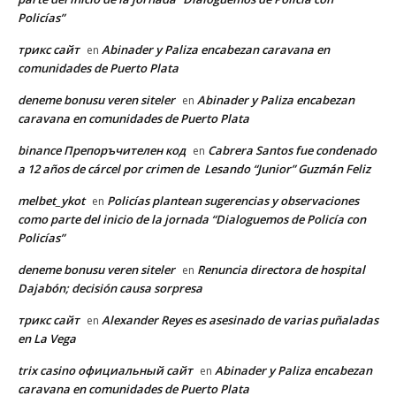
Policías”
трикс сайт
Abinader y Paliza encabezan caravana en
en
comunidades de Puerto Plata
deneme bonusu veren siteler
Abinader y Paliza encabezan
en
caravana en comunidades de Puerto Plata
binance Препоръчителен код
Cabrera Santos fue condenado
en
a 12 años de cárcel por crimen de Lesando “Junior” Guzmán Feliz
melbet_ykot
Policías plantean sugerencias y observaciones
en
como parte del inicio de la jornada “Dialoguemos de Policía con
Policías”
deneme bonusu veren siteler
Renuncia directora de hospital
en
Dajabón; decisión causa sorpresa
трикс сайт
Alexander Reyes es asesinado de varias puñaladas
en
en La Vega
trix casino официальный сайт
Abinader y Paliza encabezan
en
caravana en comunidades de Puerto Plata