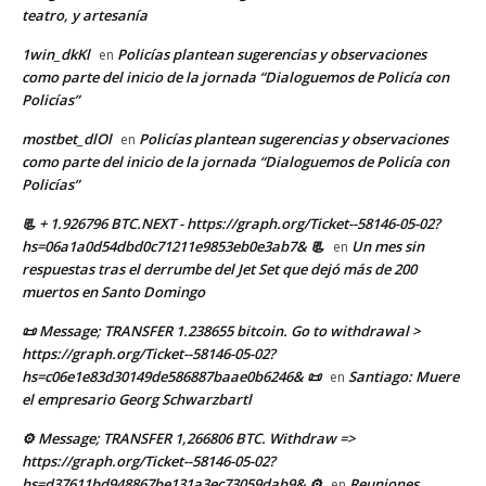
teatro, y artesanía
1win_dkKl
Policías plantean sugerencias y observaciones
en
como parte del inicio de la jornada “Dialoguemos de Policía con
Policías”
mostbet_dlOl
Policías plantean sugerencias y observaciones
en
como parte del inicio de la jornada “Dialoguemos de Policía con
Policías”
📃 + 1.926796 BTC.NEXT - https://graph.org/Ticket--58146-05-02?
hs=06a1a0d54dbd0c71211e9853eb0e3ab7& 📃
Un mes sin
en
respuestas tras el derrumbe del Jet Set que dejó más de 200
muertos en Santo Domingo
📜 Message; TRANSFER 1.238655 bitcoin. Go to withdrawal >
https://graph.org/Ticket--58146-05-02?
hs=c06e1e83d30149de586887baae0b6246& 📜
Santiago: Muere
en
el empresario Georg Schwarzbartl
⚙ Message; TRANSFER 1,266806 BTC. Withdraw =>
https://graph.org/Ticket--58146-05-02?
hs=d37611bd948867be131a3ec73059dab9& ⚙
Reuniones
en