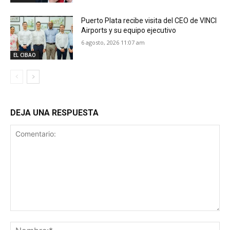
Puerto Plata recibe visita del CEO de VINCI
Airports y su equipo ejecutivo
6 agosto, 2026 11:07 am
EL CIBAO
DEJA UNA RESPUESTA
Comentario:
No