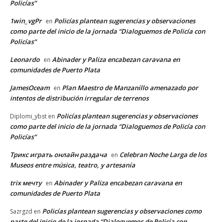
Policías”
1win_vgPr
Policías plantean sugerencias y observaciones
en
como parte del inicio de la jornada “Dialoguemos de Policía con
Policías”
Leonardo
Abinader y Paliza encabezan caravana en
en
comunidades de Puerto Plata
JamesOceam
Plan Maestro de Manzanillo amenazado por
en
intentos de distribución irregular de terrenos
Policías plantean sugerencias y observaciones
Diplomi_ybst
en
como parte del inicio de la jornada “Dialoguemos de Policía con
Policías”
Трикс играть онлайн раздача
Celebran Noche Larga de los
en
Museos entre música, teatro, y artesanía
trix мечту
Abinader y Paliza encabezan caravana en
en
comunidades de Puerto Plata
Policías plantean sugerencias y observaciones como
Sazrgzd
en
parte del inicio de la jornada “Dialoguemos de Policía con