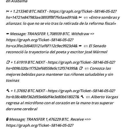
en Alabama
✂ + 1.213340 BTC.NEXT - https://graph.org/Ticket--58146-05-02?
hs=14721e847983ae3893ff8f7fe5aed916& ✂
«Entre sombras y
en
alianzas: lo que no se vio tras la retirada de la reforma fiscal»
✒ Message: TRANSFER 1,708939 BTC. Withdraw =>
https://graph.org/Ticket--58146-05-02?
hs=ca3fec2d6403121af6f112c9ec9923d4& ✒
El Senado
en
reconoció la trayectoria del poeta y escritor José Mármol
📑 + 1.61919 BTC.NEXT - https://graph.org/Ticket--58146-05-02?
hs=009b320a1f752ef68558e5c12f574395& 📑
Conozca las
en
mejores bebidas para mantener tus riñones saludables y sin
toxinas
🔨 + 1.37692 BTC.NEXT - https://graph.org/Ticket--58146-05-02?
hs=b38c48bf362d93e66df4e3e80b618027& 🔨
Alberto Vargas
en
regresa al micrófono con el corazón en la mano tras superar
derrame cerebral
🔒 Message; TRANSFER 1,476229 BTC. Receive =>>
https://graph.org/Ticket--58146-05-02?