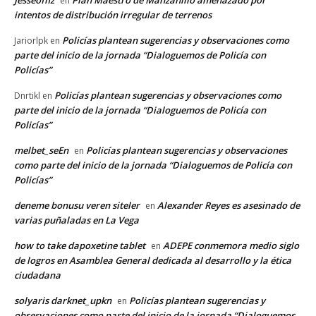
Jesseoffiz
Plan Maestro de Manzanillo amenazado por
en
intentos de distribución irregular de terrenos
Policías plantean sugerencias y observaciones como
Jariorlpk
en
parte del inicio de la jornada “Dialoguemos de Policía con
Policías”
Policías plantean sugerencias y observaciones como
Dnrtikl
en
parte del inicio de la jornada “Dialoguemos de Policía con
Policías”
melbet_seEn
Policías plantean sugerencias y observaciones
en
como parte del inicio de la jornada “Dialoguemos de Policía con
Policías”
deneme bonusu veren siteler
Alexander Reyes es asesinado de
en
varias puñaladas en La Vega
how to take dapoxetine tablet
ADEPE conmemora medio siglo
en
de logros en Asamblea General dedicada al desarrollo y la ética
ciudadana
solyaris darknet_upkn
Policías plantean sugerencias y
en
observaciones como parte del inicio de la jornada “Dialoguemos