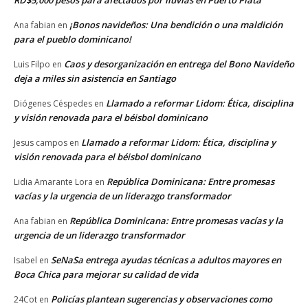
RD$5,000 pesos para afectados por lluvias en Puerto Plata
¡Bonos navideños: Una bendición o una maldición
Ana fabian
en
para el pueblo dominicano!
Caos y desorganización en entrega del Bono Navideño
Luis Filpo
en
deja a miles sin asistencia en Santiago
Llamado a reformar Lidom: Ética, disciplina
Diógenes Céspedes
en
y visión renovada para el béisbol dominicano
Llamado a reformar Lidom: Ética, disciplina y
Jesus campos
en
visión renovada para el béisbol dominicano
República Dominicana: Entre promesas
Lidia Amarante Lora
en
vacías y la urgencia de un liderazgo transformador
República Dominicana: Entre promesas vacías y la
Ana fabian
en
urgencia de un liderazgo transformador
SeNaSa entrega ayudas técnicas a adultos mayores en
Isabel
en
Boca Chica para mejorar su calidad de vida
Policías plantean sugerencias y observaciones como
24Cot
en