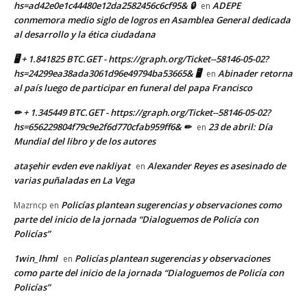
hs=ad42e0e1c44480e12da2582456c6cf95& 🔒
ADEPE
en
conmemora medio siglo de logros en Asamblea General dedicada
al desarrollo y la ética ciudadana
🖥 + 1.841825 BTC.GET - https://graph.org/Ticket--58146-05-02?
hs=24299ea38ada3061d96e49794ba53665& 🖥
Abinader retorna
en
al país luego de participar en funeral del papa Francisco
✏ + 1.345449 BTC.GET - https://graph.org/Ticket--58146-05-02?
hs=656229804f79c9e2f6d770cfab959ff6& ✏
23 de abril: Día
en
Mundial del libro y de los autores
ataşehir evden eve nakliyat
Alexander Reyes es asesinado de
en
varias puñaladas en La Vega
Policías plantean sugerencias y observaciones como
Mazrncp
en
parte del inicio de la jornada “Dialoguemos de Policía con
Policías”
1win_lhml
Policías plantean sugerencias y observaciones
en
como parte del inicio de la jornada “Dialoguemos de Policía con
Policías”