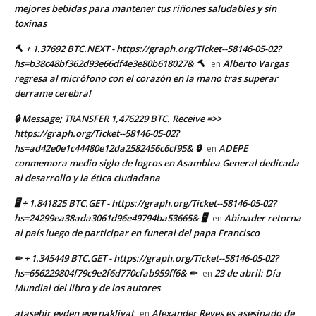
mejores bebidas para mantener tus riñones saludables y sin
toxinas
🔨 + 1.37692 BTC.NEXT - https://graph.org/Ticket--58146-05-02?
hs=b38c48bf362d93e66df4e3e80b618027& 🔨
Alberto Vargas
en
regresa al micrófono con el corazón en la mano tras superar
derrame cerebral
🔒 Message; TRANSFER 1,476229 BTC. Receive =>>
https://graph.org/Ticket--58146-05-02?
hs=ad42e0e1c44480e12da2582456c6cf95& 🔒
ADEPE
en
conmemora medio siglo de logros en Asamblea General dedicada
al desarrollo y la ética ciudadana
🖥 + 1.841825 BTC.GET - https://graph.org/Ticket--58146-05-02?
hs=24299ea38ada3061d96e49794ba53665& 🖥
Abinader retorna
en
al país luego de participar en funeral del papa Francisco
✏ + 1.345449 BTC.GET - https://graph.org/Ticket--58146-05-02?
hs=656229804f79c9e2f6d770cfab959ff6& ✏
23 de abril: Día
en
Mundial del libro y de los autores
ataşehir evden eve nakliyat
Alexander Reyes es asesinado de
en