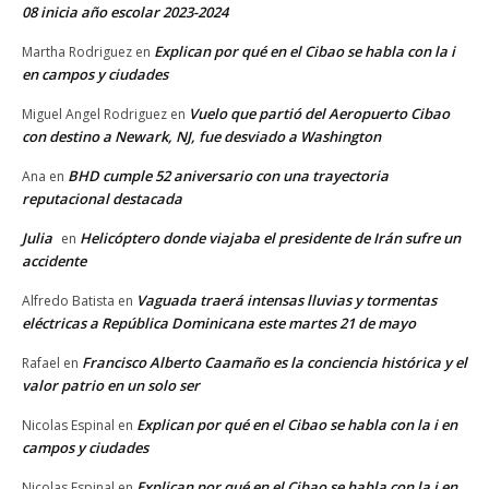
08 inicia año escolar 2023-2024
Explican por qué en el Cibao se habla con la i
Martha Rodriguez
en
en campos y ciudades
Vuelo que partió del Aeropuerto Cibao
Miguel Angel Rodriguez
en
con destino a Newark, NJ, fue desviado a Washington
BHD cumple 52 aniversario con una trayectoria
Ana
en
reputacional destacada
Julia
Helicóptero donde viajaba el presidente de Irán sufre un
en
accidente
Vaguada traerá intensas lluvias y tormentas
Alfredo Batista
en
eléctricas a República Dominicana este martes 21 de mayo
Francisco Alberto Caamaño es la conciencia histórica y el
Rafael
en
valor patrio en un solo ser
Explican por qué en el Cibao se habla con la i en
Nicolas Espinal
en
campos y ciudades
Explican por qué en el Cibao se habla con la i en
Nicolas Espinal
en