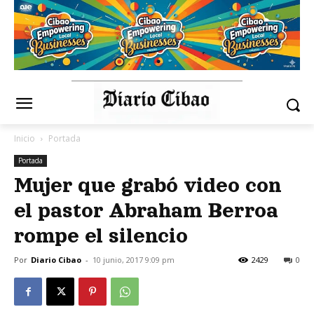
Inicio
Portada
Portada
Mujer que grabó video con
el pastor Abraham Berroa
rompe el silencio
Por
Diario Cibao
-
10 junio, 2017 9:09 pm
2429
0