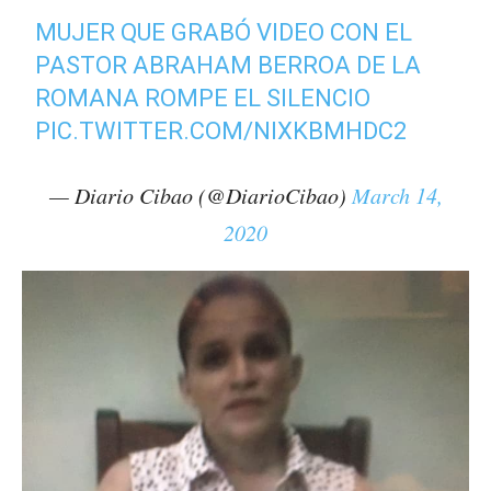
MUJER QUE GRABÓ VIDEO CON EL
PASTOR ABRAHAM BERROA DE LA
ROMANA ROMPE EL SILENCIO
PIC.TWITTER.COM/NIXKBMHDC2
— Diario Cibao (@DiarioCibao)
March 14,
2020