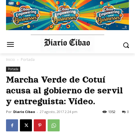
Inicio
Portada
Portada
Marcha Verde de Cotuí
acusa al gobierno de servil
y entreguista: Vídeo.
Por
Diario Cibao
-
27 agosto, 2017 2:24 pm
1352
0