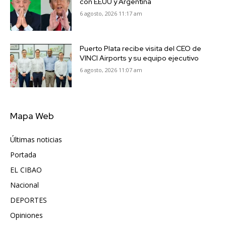
con EEUU y Argentina
6 agosto, 2026 11:17 am
Puerto Plata recibe visita del CEO de
VINCI Airports y su equipo ejecutivo
6 agosto, 2026 11:07 am
Mapa Web
Últimas noticias
6417
Portada
5571
EL CIBAO
3681
Nacional
991
DEPORTES
896
Opiniones
615