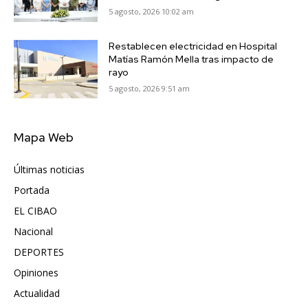
5 agosto, 2026 10:02 am
Restablecen electricidad en Hospital
Matías Ramón Mella tras impacto de
rayo
5 agosto, 2026 9:51 am
Mapa Web
Últimas noticias
6406
Portada
5570
EL CIBAO
3680
Nacional
990
DEPORTES
896
Opiniones
614
Actualidad
495