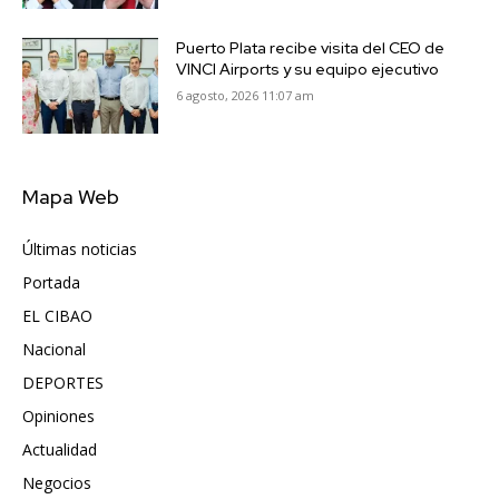
Puerto Plata recibe visita del CEO de
VINCI Airports y su equipo ejecutivo
6 agosto, 2026 11:07 am
Mapa Web
Últimas noticias
6417
Portada
5571
EL CIBAO
3681
Nacional
991
DEPORTES
896
Opiniones
615
Actualidad
496
Negocios
475