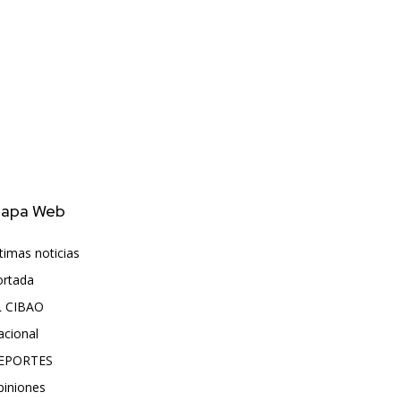
apa Web
timas noticias
6406
ortada
5570
L CIBAO
3680
acional
990
EPORTES
896
piniones
614