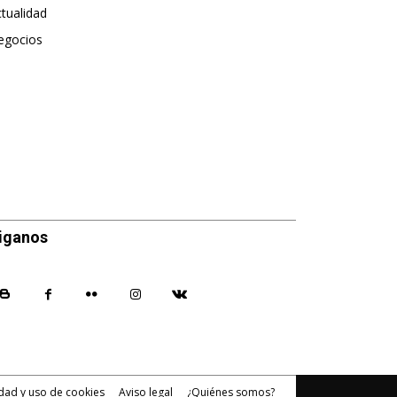
tualidad
495
egocios
475
iganos
idad y uso de cookies
Aviso legal
¿Quiénes somos?