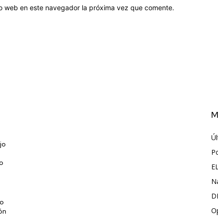
tio web en este navegador la próxima vez que comente.
M
Úl
jo
P
jo
E
N
D
do
O
ión