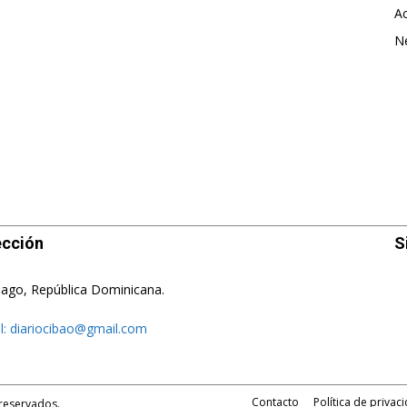
Ac
N
ección
S
iago, República Dominicana.
l:
diariocibao@gmail.com
Contacto
Política de privac
 reservados.