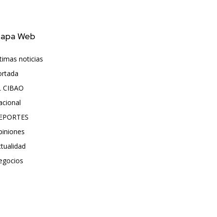
apa Web
timas noticias
6417
ortada
5572
L CIBAO
3681
acional
991
EPORTES
896
piniones
615
tualidad
496
egocios
475