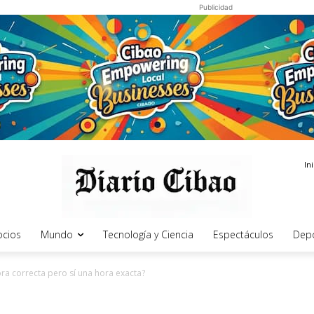
Publicidad
In
cios
Mundo
Tecnología y Ciencia
Espectáculos
Dep
ra correcta pero sí una hora exacta?