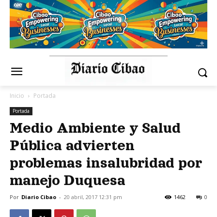
Inicio
Portada
Portada
Medio Ambiente y Salud
Pública advierten
problemas insalubridad por
manejo Duquesa
Por
Diario Cibao
-
20 abril, 2017 12:31 pm
1462
0