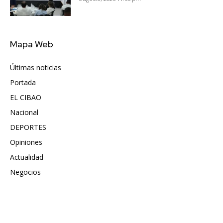
Mapa Web
Últimas noticias
6409
Portada
5571
EL CIBAO
3680
Nacional
991
DEPORTES
896
Opiniones
614
Actualidad
495
Negocios
475