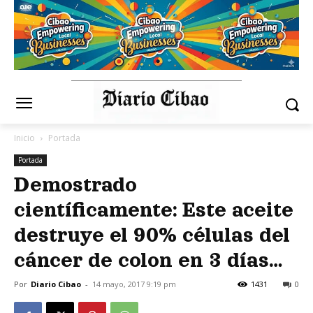
Inicio
Portada
Portada
Demostrado
científicamente: Este aceite
destruye el 90% células del
cáncer de colon en 3 días…
Por
Diario Cibao
-
14 mayo, 2017 9:19 pm
1431
0