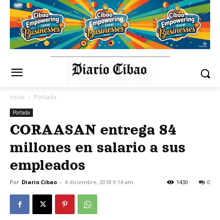
Inicio
Portada
Portada
CORAASAN entrega 84
millones en salario a sus
empleados
Por
Diario Cibao
-
4 diciembre, 2018 9:14 am
1430
0