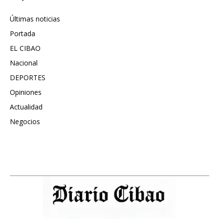
Últimas noticias
6417
Portada
5572
EL CIBAO
3681
Nacional
991
DEPORTES
896
Opiniones
615
Actualidad
496
Negocios
475