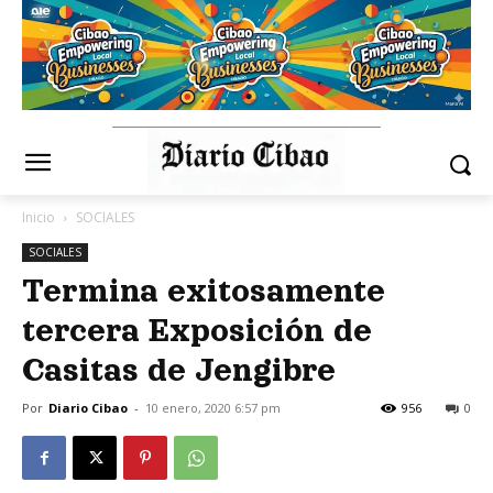
Inicio
SOCIALES
SOCIALES
Termina exitosamente
tercera Exposición de
Casitas de Jengibre
Por
Diario Cibao
-
10 enero, 2020 6:57 pm
956
0