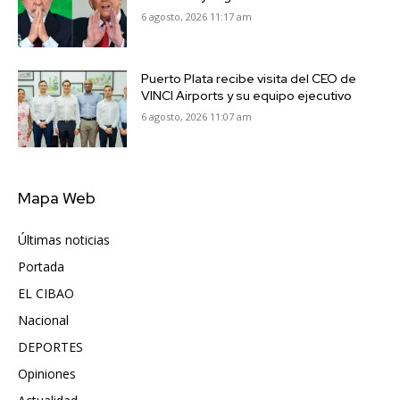
6 agosto, 2026 11:17 am
Puerto Plata recibe visita del CEO de
VINCI Airports y su equipo ejecutivo
6 agosto, 2026 11:07 am
Mapa Web
Últimas noticias
6417
Portada
5572
EL CIBAO
3681
Nacional
991
DEPORTES
896
Opiniones
615