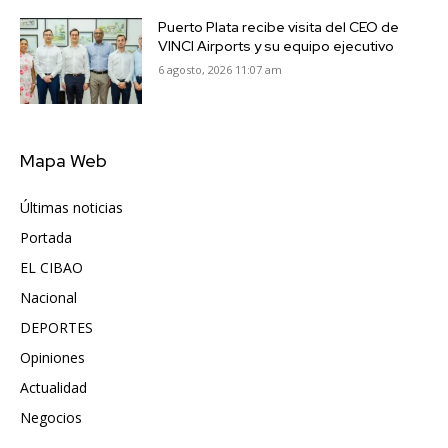
Puerto Plata recibe visita del CEO de
VINCI Airports y su equipo ejecutivo
6 agosto, 2026 11:07 am
Mapa Web
Últimas noticias
6417
Portada
5571
EL CIBAO
3681
Nacional
991
DEPORTES
896
Opiniones
615
Actualidad
496
Negocios
475