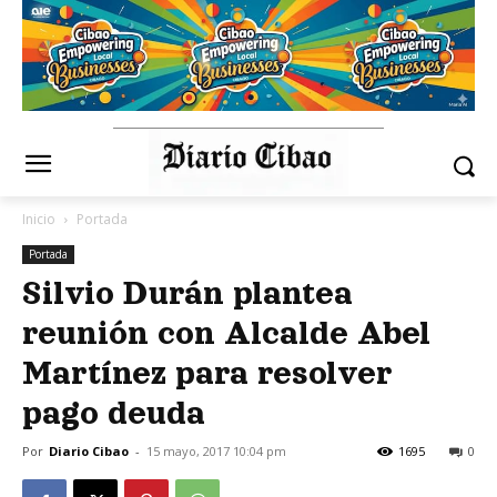
Inicio
Portada
Portada
Silvio Durán plantea
reunión con Alcalde Abel
Martínez para resolver
pago deuda
Por
Diario Cibao
-
15 mayo, 2017 10:04 pm
1695
0