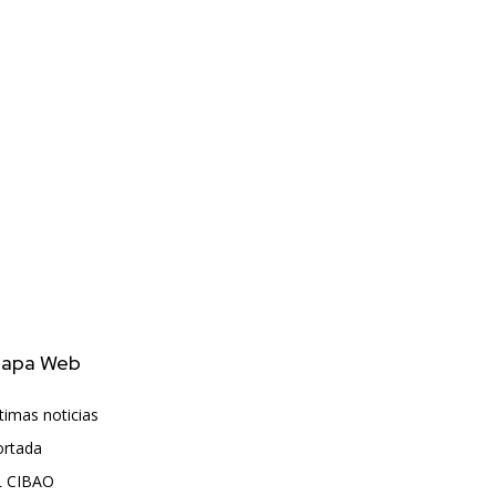
apa Web
timas noticias
6407
ortada
5570
L CIBAO
3680