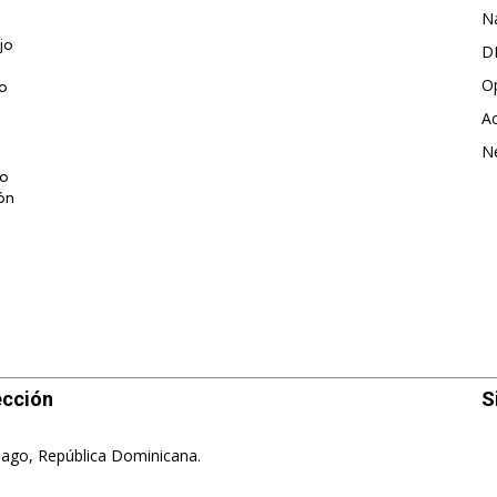
N
jo
D
O
jo
Ac
N
do
ión
ección
S
iago, República Dominicana.