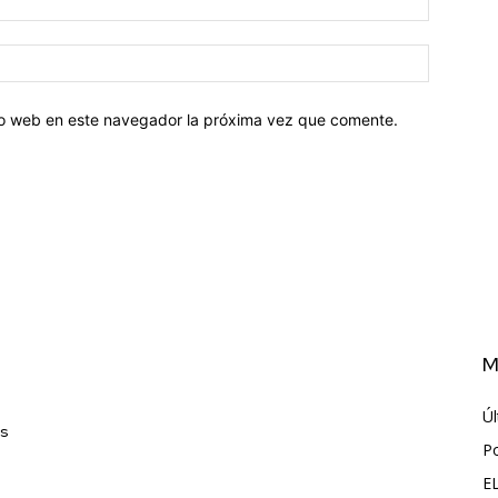
tio web en este navegador la próxima vez que comente.
M
Úl
as
P
E