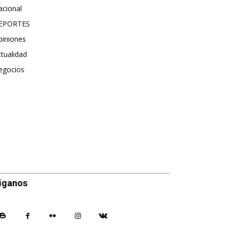
acional
990
EPORTES
896
piniones
614
tualidad
495
egocios
475
iganos