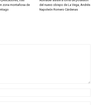
5 pescadores, tras
Abinader asiste a toma de posesión
 en zona montañosa de
del nuevo obispo de La Vega, Andrés
antiago
Napoleón Romero Cárdenas