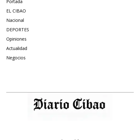
Portada
5572
EL CIBAO
3681
Nacional
991
DEPORTES
896
Opiniones
615
Actualidad
496
Negocios
475