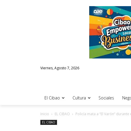
Viernes, Agosto 7, 2026
El Cibao
Cultura
Sociales
Nego
Inicio
EL CIBAO
Policía mata a “El Varón” durante
EL CIBAO