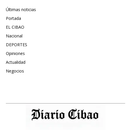
Últimas noticias
6417
Portada
5572
EL CIBAO
3681
Nacional
991
DEPORTES
896
Opiniones
615
Actualidad
496
Negocios
475