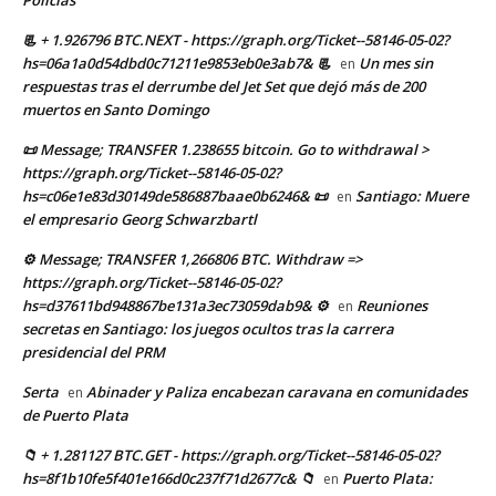
📃 + 1.926796 BTC.NEXT - https://graph.org/Ticket--58146-05-02?
hs=06a1a0d54dbd0c71211e9853eb0e3ab7& 📃
Un mes sin
en
respuestas tras el derrumbe del Jet Set que dejó más de 200
muertos en Santo Domingo
📜 Message; TRANSFER 1.238655 bitcoin. Go to withdrawal >
https://graph.org/Ticket--58146-05-02?
hs=c06e1e83d30149de586887baae0b6246& 📜
Santiago: Muere
en
el empresario Georg Schwarzbartl
⚙ Message; TRANSFER 1,266806 BTC. Withdraw =>
https://graph.org/Ticket--58146-05-02?
hs=d37611bd948867be131a3ec73059dab9& ⚙
Reuniones
en
secretas en Santiago: los juegos ocultos tras la carrera
presidencial del PRM
Serta
Abinader y Paliza encabezan caravana en comunidades
en
de Puerto Plata
📁 + 1.281127 BTC.GET - https://graph.org/Ticket--58146-05-02?
hs=8f1b10fe5f401e166d0c237f71d2677c& 📁
Puerto Plata:
en