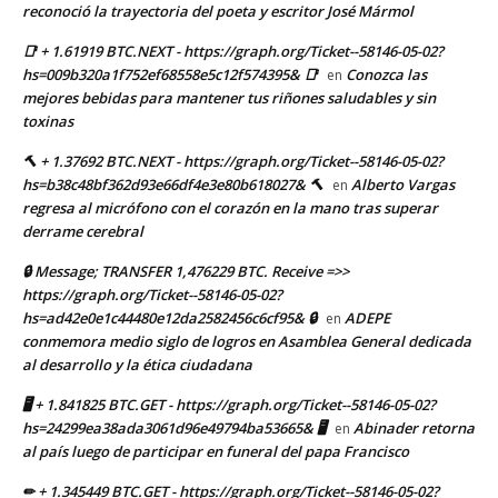
reconoció la trayectoria del poeta y escritor José Mármol
📑 + 1.61919 BTC.NEXT - https://graph.org/Ticket--58146-05-02?
hs=009b320a1f752ef68558e5c12f574395& 📑
Conozca las
en
mejores bebidas para mantener tus riñones saludables y sin
toxinas
🔨 + 1.37692 BTC.NEXT - https://graph.org/Ticket--58146-05-02?
hs=b38c48bf362d93e66df4e3e80b618027& 🔨
Alberto Vargas
en
regresa al micrófono con el corazón en la mano tras superar
derrame cerebral
🔒 Message; TRANSFER 1,476229 BTC. Receive =>>
https://graph.org/Ticket--58146-05-02?
hs=ad42e0e1c44480e12da2582456c6cf95& 🔒
ADEPE
en
conmemora medio siglo de logros en Asamblea General dedicada
al desarrollo y la ética ciudadana
🖥 + 1.841825 BTC.GET - https://graph.org/Ticket--58146-05-02?
hs=24299ea38ada3061d96e49794ba53665& 🖥
Abinader retorna
en
al país luego de participar en funeral del papa Francisco
✏ + 1.345449 BTC.GET - https://graph.org/Ticket--58146-05-02?