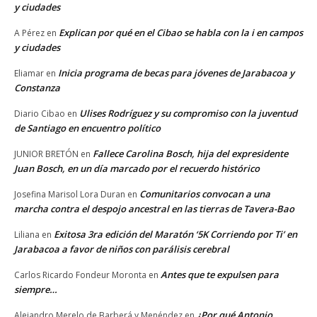
y ciudades
Explican por qué en el Cibao se habla con la i en campos
A Pérez
en
y ciudades
Inicia programa de becas para jóvenes de Jarabacoa y
Eliamar
en
Constanza
Ulises Rodríguez y su compromiso con la juventud
Diario Cibao
en
de Santiago en encuentro político
Fallece Carolina Bosch, hija del expresidente
JUNIOR BRETÓN
en
Juan Bosch, en un día marcado por el recuerdo histórico
Comunitarios convocan a una
Josefina Marisol Lora Duran
en
marcha contra el despojo ancestral en las tierras de Tavera-Bao
Exitosa 3ra edición del Maratón ‘5K Corriendo por Ti’ en
Liliana
en
Jarabacoa a favor de niños con parálisis cerebral
Antes que te expulsen para
Carlos Ricardo Fondeur Moronta
en
siempre…
¿Por qué Antonio
Alejandro Merelo de Barberá y Menéndez
en