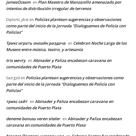
JamesOceam
Plan Maestro de Manzanillo amenazado por
en
intentos de distribución irregular de terrenos
Policías plantean sugerencias y observaciones
Diplomi_ybst
en
como parte del inicio de la jornada “Dialoguemos de Policía con
Policías”
Трикс играть онлайн раздача
Celebran Noche Larga de los
en
Museos entre música, teatro, y artesanía
trix мечту
Abinader y Paliza encabezan caravana en
en
comunidades de Puerto Plata
Policías plantean sugerencias y observaciones como
Sazrgzd
en
parte del inicio de la jornada “Dialoguemos de Policía con
Policías”
трикс сайт
Abinader y Paliza encabezan caravana en
en
comunidades de Puerto Plata
deneme bonusu veren siteler
Abinader y Paliza encabezan
en
caravana en comunidades de Puerto Plata
binance Препоръчителен код
Cabrera Santos fue condenado