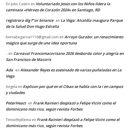
Voluntariado Jesús con los Niños lidera la
Dr-Julio Castro
en
caminata «Héroes de Corazón 2024» en Santiago, RD
registrera dig f"or binance
La Vega: Alcaldía inaugura Parque
en
de la Salud Don Hugo Estrella
Arroyo Gurabo: un renacimiento
bernabegarcia1116@gmail.com
en
mágico que surge de una idea oportuna
Carnaval Francomacorisano 2026 desborda color y alegría en
..
en
San Francisco de Macorís
Ada
Alexander Reyes es asesinado de varias puñaladas en La
en
Vega
Explican por qué en el Cibao se habla con la i en campos
Angela
en
y ciudades
PeterHeact
Frank Rainieri desplazó a Felipe Vicini como el
en
dominicano más rico, según revista Forbes
Frank Rainieri desplazó a Felipe Vicini como el
TimsothyEtema
en
dominicano más rico, según revista Forbes