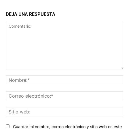
DEJA UNA RESPUESTA
Comentario:
No
Co
ele
Sit
we
Guardar mi nombre, correo electrónico y sitio web en este