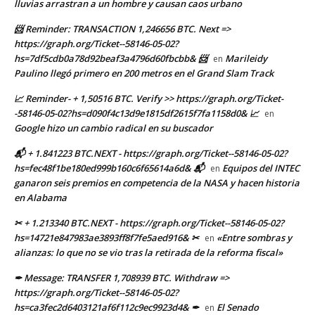
lluvias arrastran a un hombre y causan caos urbano
📨 Reminder: TRANSACTION 1,246656 BTC. Next =>
https://graph.org/Ticket--58146-05-02?
hs=7df5cdb0a78d92beaf3a4796d60fbcbb& 📨
Marileidy
en
Paulino llegó primero en 200 metros en el Grand Slam Track
📈 Reminder- + 1,50516 BTC. Verify >> https://graph.org/Ticket-
-58146-05-02?hs=d090f4c13d9e1815df2615f7fa1158d0& 📈
en
Google hizo un cambio radical en su buscador
📬 + 1.841223 BTC.NEXT - https://graph.org/Ticket--58146-05-02?
hs=fec48f1be180ed999b160c6f65614a6d& 📬
Equipos del INTEC
en
ganaron seis premios en competencia de la NASA y hacen historia
en Alabama
✂ + 1.213340 BTC.NEXT - https://graph.org/Ticket--58146-05-02?
hs=14721e847983ae3893ff8f7fe5aed916& ✂
«Entre sombras y
en
alianzas: lo que no se vio tras la retirada de la reforma fiscal»
✒ Message: TRANSFER 1,708939 BTC. Withdraw =>
https://graph.org/Ticket--58146-05-02?
hs=ca3fec2d6403121af6f112c9ec9923d4& ✒
El Senado
en