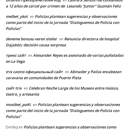
en
a 12 años de cárcel por crimen de Lesando “Junior” Guzmán Feliz
melbet_ykot
Policías plantean sugerencias y observaciones
en
como parte del inicio de la jornada “Dialoguemos de Policía con
Policías”
deneme bonusu veren siteler
Renuncia directora de hospital
en
Dajabón; decisión causa sorpresa
трикс сайт
Alexander Reyes es asesinado de varias puñaladas
en
en La Vega
trix casino официальный сайт
Abinader y Paliza encabezan
en
caravana en comunidades de Puerto Plata
сайт trix
Celebran Noche Larga de los Museos entre música,
en
teatro, y artesanía
mostbet_paKt
Policías plantean sugerencias y observaciones
en
como parte del inicio de la jornada “Dialoguemos de Policía con
Policías”
Policías plantean sugerencias y observaciones como
Dnrtikq
en