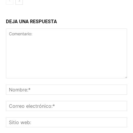
DEJA UNA RESPUESTA
Comentario:
No
Co
ele
Sit
we