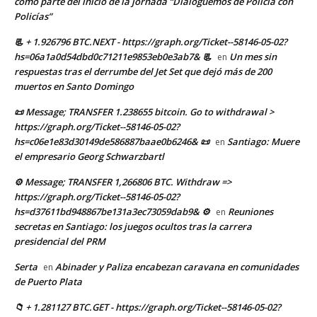
como parte del inicio de la jornada “Dialoguemos de Policía con
Policías”
📃 + 1.926796 BTC.NEXT - https://graph.org/Ticket--58146-05-02?
hs=06a1a0d54dbd0c71211e9853eb0e3ab7& 📃
Un mes sin
en
respuestas tras el derrumbe del Jet Set que dejó más de 200
muertos en Santo Domingo
📜 Message; TRANSFER 1.238655 bitcoin. Go to withdrawal >
https://graph.org/Ticket--58146-05-02?
hs=c06e1e83d30149de586887baae0b6246& 📜
Santiago: Muere
en
el empresario Georg Schwarzbartl
⚙ Message; TRANSFER 1,266806 BTC. Withdraw =>
https://graph.org/Ticket--58146-05-02?
hs=d37611bd948867be131a3ec73059dab9& ⚙
Reuniones
en
secretas en Santiago: los juegos ocultos tras la carrera
presidencial del PRM
Serta
Abinader y Paliza encabezan caravana en comunidades
en
de Puerto Plata
📁 + 1.281127 BTC.GET - https://graph.org/Ticket--58146-05-02?