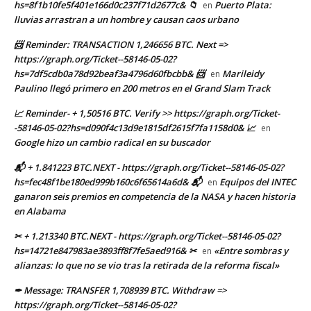
hs=8f1b10fe5f401e166d0c237f71d2677c& 📁
Puerto Plata:
en
lluvias arrastran a un hombre y causan caos urbano
📨 Reminder: TRANSACTION 1,246656 BTC. Next =>
https://graph.org/Ticket--58146-05-02?
hs=7df5cdb0a78d92beaf3a4796d60fbcbb& 📨
Marileidy
en
Paulino llegó primero en 200 metros en el Grand Slam Track
📈 Reminder- + 1,50516 BTC. Verify >> https://graph.org/Ticket-
-58146-05-02?hs=d090f4c13d9e1815df2615f7fa1158d0& 📈
en
Google hizo un cambio radical en su buscador
📬 + 1.841223 BTC.NEXT - https://graph.org/Ticket--58146-05-02?
hs=fec48f1be180ed999b160c6f65614a6d& 📬
Equipos del INTEC
en
ganaron seis premios en competencia de la NASA y hacen historia
en Alabama
✂ + 1.213340 BTC.NEXT - https://graph.org/Ticket--58146-05-02?
hs=14721e847983ae3893ff8f7fe5aed916& ✂
«Entre sombras y
en
alianzas: lo que no se vio tras la retirada de la reforma fiscal»
✒ Message: TRANSFER 1,708939 BTC. Withdraw =>
https://graph.org/Ticket--58146-05-02?