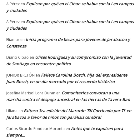
Explican por qué en el Cibao se habla con la i en campos
A Pérez
en
y ciudades
Explican por qué en el Cibao se habla con la i en campos
A Pérez
en
y ciudades
Inicia programa de becas para jóvenes de Jarabacoa y
Eliamar
en
Constanza
Ulises Rodríguez y su compromiso con la juventud
Diario Cibao
en
de Santiago en encuentro político
Fallece Carolina Bosch, hija del expresidente
JUNIOR BRETÓN
en
Juan Bosch, en un día marcado por el recuerdo histórico
Comunitarios convocan a una
Josefina Marisol Lora Duran
en
marcha contra el despojo ancestral en las tierras de Tavera-Bao
Exitosa 3ra edición del Maratón ‘5K Corriendo por Ti’ en
Liliana
en
Jarabacoa a favor de niños con parálisis cerebral
Antes que te expulsen para
Carlos Ricardo Fondeur Moronta
en
siempre…