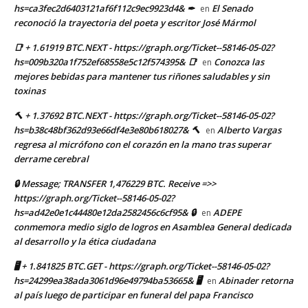
hs=ca3fec2d6403121af6f112c9ec9923d4& ✒
El Senado
en
reconoció la trayectoria del poeta y escritor José Mármol
📑 + 1.61919 BTC.NEXT - https://graph.org/Ticket--58146-05-02?
hs=009b320a1f752ef68558e5c12f574395& 📑
Conozca las
en
mejores bebidas para mantener tus riñones saludables y sin
toxinas
🔨 + 1.37692 BTC.NEXT - https://graph.org/Ticket--58146-05-02?
hs=b38c48bf362d93e66df4e3e80b618027& 🔨
Alberto Vargas
en
regresa al micrófono con el corazón en la mano tras superar
derrame cerebral
🔒 Message; TRANSFER 1,476229 BTC. Receive =>>
https://graph.org/Ticket--58146-05-02?
hs=ad42e0e1c44480e12da2582456c6cf95& 🔒
ADEPE
en
conmemora medio siglo de logros en Asamblea General dedicada
al desarrollo y la ética ciudadana
🖥 + 1.841825 BTC.GET - https://graph.org/Ticket--58146-05-02?
hs=24299ea38ada3061d96e49794ba53665& 🖥
Abinader retorna
en
al país luego de participar en funeral del papa Francisco