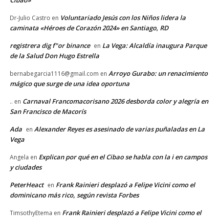
Cibao»
Voluntariado Jesús con los Niños lidera la
Dr-Julio Castro
en
caminata «Héroes de Corazón 2024» en Santiago, RD
registrera dig f"or binance
La Vega: Alcaldía inaugura Parque
en
de la Salud Don Hugo Estrella
Arroyo Gurabo: un renacimiento
bernabegarcia1116@gmail.com
en
mágico que surge de una idea oportuna
Carnaval Francomacorisano 2026 desborda color y alegría en
..
en
San Francisco de Macorís
Ada
Alexander Reyes es asesinado de varias puñaladas en La
en
Vega
Explican por qué en el Cibao se habla con la i en campos
Angela
en
y ciudades
PeterHeact
Frank Rainieri desplazó a Felipe Vicini como el
en
dominicano más rico, según revista Forbes
Frank Rainieri desplazó a Felipe Vicini como el
TimsothyEtema
en