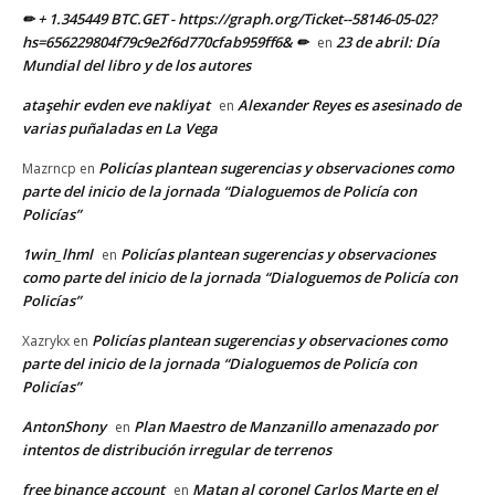
✏ + 1.345449 BTC.GET - https://graph.org/Ticket--58146-05-02?
hs=656229804f79c9e2f6d770cfab959ff6& ✏
23 de abril: Día
en
Mundial del libro y de los autores
ataşehir evden eve nakliyat
Alexander Reyes es asesinado de
en
varias puñaladas en La Vega
Policías plantean sugerencias y observaciones como
Mazrncp
en
parte del inicio de la jornada “Dialoguemos de Policía con
Policías”
1win_lhml
Policías plantean sugerencias y observaciones
en
como parte del inicio de la jornada “Dialoguemos de Policía con
Policías”
Policías plantean sugerencias y observaciones como
Xazrykx
en
parte del inicio de la jornada “Dialoguemos de Policía con
Policías”
AntonShony
Plan Maestro de Manzanillo amenazado por
en
intentos de distribución irregular de terrenos
free binance account
Matan al coronel Carlos Marte en el
en