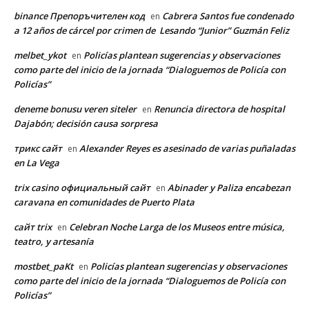
binance Препоръчителен код
Cabrera Santos fue condenado
en
a 12 años de cárcel por crimen de Lesando “Junior” Guzmán Feliz
melbet_ykot
Policías plantean sugerencias y observaciones
en
como parte del inicio de la jornada “Dialoguemos de Policía con
Policías”
deneme bonusu veren siteler
Renuncia directora de hospital
en
Dajabón; decisión causa sorpresa
трикс сайт
Alexander Reyes es asesinado de varias puñaladas
en
en La Vega
trix casino официальный сайт
Abinader y Paliza encabezan
en
caravana en comunidades de Puerto Plata
сайт trix
Celebran Noche Larga de los Museos entre música,
en
teatro, y artesanía
mostbet_paKt
Policías plantean sugerencias y observaciones
en
como parte del inicio de la jornada “Dialoguemos de Policía con
Policías”