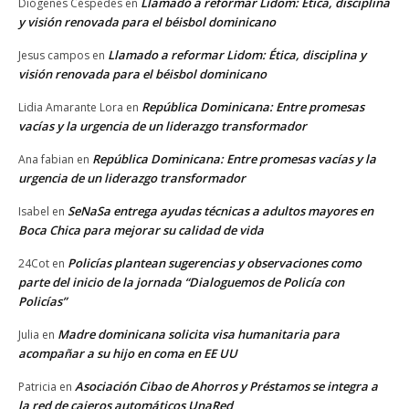
Llamado a reformar Lidom: Ética, disciplina
Diógenes Céspedes
en
y visión renovada para el béisbol dominicano
Llamado a reformar Lidom: Ética, disciplina y
Jesus campos
en
visión renovada para el béisbol dominicano
República Dominicana: Entre promesas
Lidia Amarante Lora
en
vacías y la urgencia de un liderazgo transformador
República Dominicana: Entre promesas vacías y la
Ana fabian
en
urgencia de un liderazgo transformador
SeNaSa entrega ayudas técnicas a adultos mayores en
Isabel
en
Boca Chica para mejorar su calidad de vida
Policías plantean sugerencias y observaciones como
24Cot
en
parte del inicio de la jornada “Dialoguemos de Policía con
Policías”
Madre dominicana solicita visa humanitaria para
Julia
en
acompañar a su hijo en coma en EE UU
Asociación Cibao de Ahorros y Préstamos se integra a
Patricia
en
la red de cajeros automáticos UnaRed