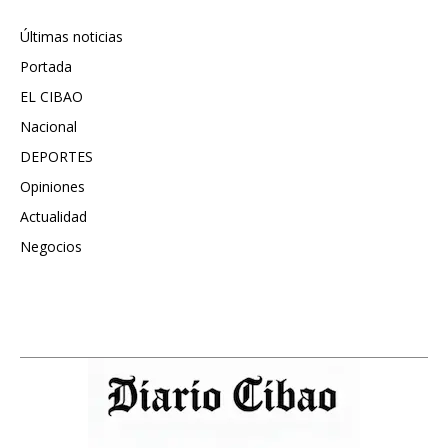
Últimas noticias
6417
Portada
5572
EL CIBAO
3681
Nacional
991
DEPORTES
896
Opiniones
615
Actualidad
496
Negocios
475