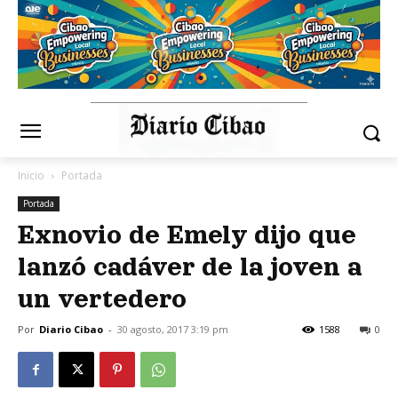
Inicio
Portada
Portada
Exnovio de Emely dijo que
lanzó cadáver de la joven a
un vertedero
Por
Diario Cibao
-
30 agosto, 2017 3:19 pm
1588
0