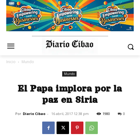
Inicio
Mundo
Mundo
El Papa implora por la
paz en Siria
Por
Diario Cibao
-
16 abril, 2017 12:38 pm
1980
0