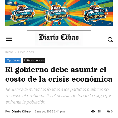
Inicio
Opiniones
Opiniones
Últimas noticias
El gobierno debe asumir el
costo de la crisis económica
Reducir a la mitad los fondos a los partidos políticos no
resuelve el problema fiscal ni alivia de fondo la carga que
enfrenta la población
Por
Diario Cibao
-
3 mayo, 2026 6:44 pm
198
0