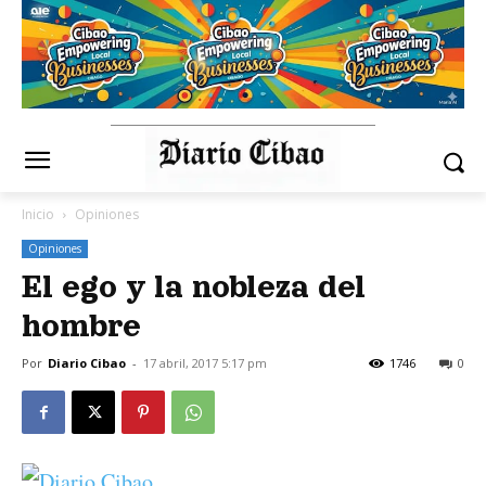
Inicio
Opiniones
Opiniones
El ego y la nobleza del
hombre
Por
Diario Cibao
-
17 abril, 2017 5:17 pm
1746
0