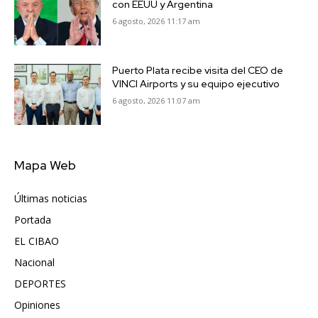
con EEUU y Argentina
6 agosto, 2026 11:17 am
Puerto Plata recibe visita del CEO de
VINCI Airports y su equipo ejecutivo
6 agosto, 2026 11:07 am
Mapa Web
Últimas noticias
6417
Portada
5571
EL CIBAO
3681
Nacional
991
DEPORTES
896
Opiniones
615