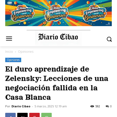
Inicio
Opiniones
Opiniones
El duro aprendizaje de
Zelensky: Lecciones de una
negociación fallida en la
Casa Blanca
Por
Diario Cibao
-
5 marzo, 2025 12:19 am
592
0