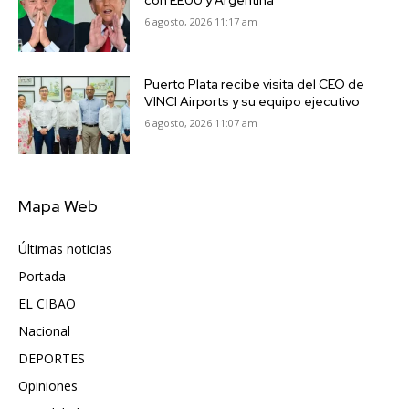
6 agosto, 2026 11:17 am
Puerto Plata recibe visita del CEO de
VINCI Airports y su equipo ejecutivo
6 agosto, 2026 11:07 am
Mapa Web
Últimas noticias
6417
Portada
5572
EL CIBAO
3681
Nacional
991
DEPORTES
896
Opiniones
615