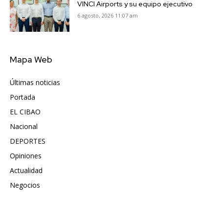
VINCI Airports y su equipo ejecutivo
6 agosto, 2026 11:07 am
Mapa Web
Últimas noticias
6417
Portada
5571
EL CIBAO
3681
Nacional
991
DEPORTES
896
Opiniones
615
Actualidad
496
Negocios
475