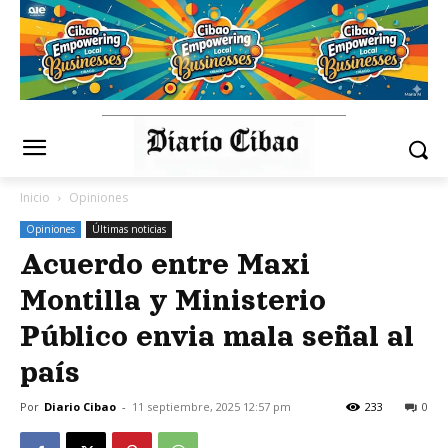
Inicio
Opiniones
Opiniones
Últimas noticias
Acuerdo entre Maxi
Montilla y Ministerio
Público envia mala señal al
país
Por
Diario Cibao
-
11 septiembre, 2025 12:57 pm
233
0