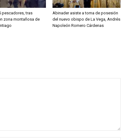
5 pescadores, tras
Abinader asiste a toma de posesión
 en zona montañosa de
del nuevo obispo de La Vega, Andrés
antiago
Napoleón Romero Cárdenas