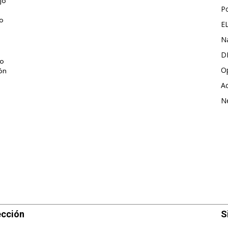
jo
P
jo
E
N
D
do
O
ión
Ac
N
ección
S