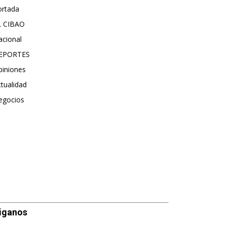
ortada
5570
L CIBAO
3680
acional
990
EPORTES
896
piniones
614
tualidad
495
egocios
475
iganos