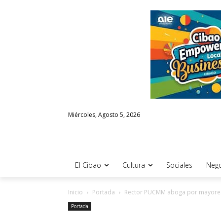
Miércoles, Agosto 5, 2026
El Cibao
Cultura
Sociales
Nego
Inicio
Portada
Rector PUCMM aboga por mayores r
Portada