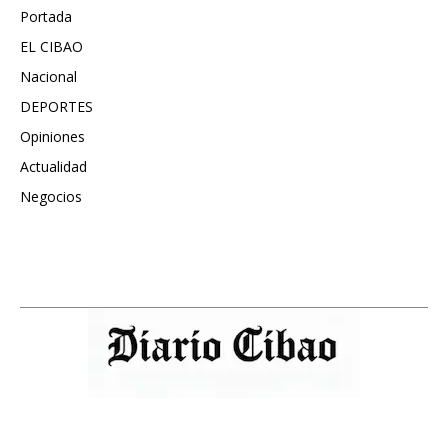
Portada
5571
EL CIBAO
3681
Nacional
991
DEPORTES
896
Opiniones
615
Actualidad
496
Negocios
475