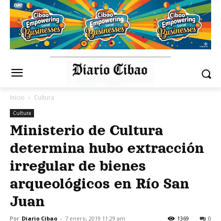
Inicio
Cultura
Cultura
Ministerio de Cultura
determina hubo extracción
irregular de bienes
arqueológicos en Río San
Juan
Por
Diario Cibao
-
7 enero, 2019 11:29 am
1369
0