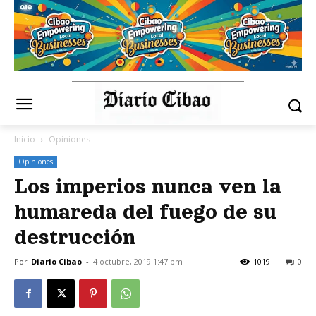
Inicio
Opiniones
Opiniones
Los imperios nunca ven la
humareda del fuego de su
destrucción
Por
Diario Cibao
-
4 octubre, 2019 1:47 pm
1019
0