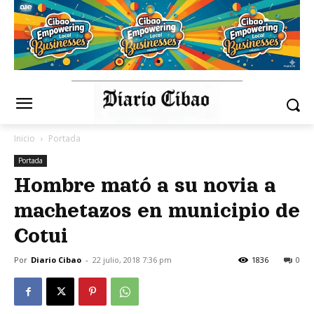
Inicio
Portada
Portada
Hombre mató a su novia a
machetazos en municipio de
Cotui
Por
Diario Cibao
-
22 julio, 2018 7:36 pm
1836
0