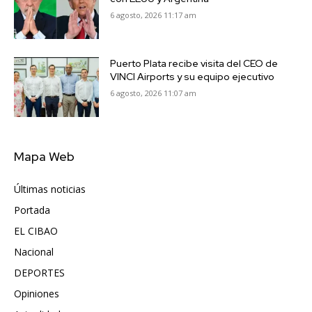
6 agosto, 2026 11:17 am
Puerto Plata recibe visita del CEO de
VINCI Airports y su equipo ejecutivo
6 agosto, 2026 11:07 am
Mapa Web
Últimas noticias
6417
Portada
5572
EL CIBAO
3681
Nacional
991
DEPORTES
896
Opiniones
615