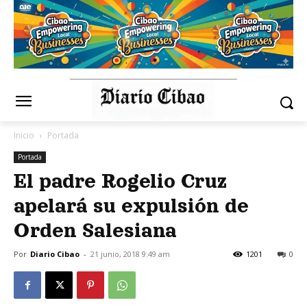
Inicio
Portada
Portada
El padre Rogelio Cruz
apelará su expulsión de
Orden Salesiana
Por
Diario Cibao
-
21 junio, 2018 9:49 am
1201
0